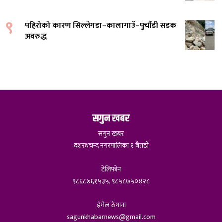
९
पहिरोको कारण सिल्लेगडा–कालागाउँ–पुर्चौंडी सडक
अवरुद्ध
सगुन खबर
सगुन खबर
दशरथचन्द नगरपालिका १ बैतडी
टेलिफोन
९८६८७६१५३५, ९८५८७५०४२८
ईमेल ठेगाना
sagunkhabarnews@gmail.com