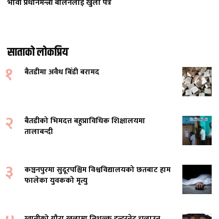
भावी प्रधानमन्त्री बालेनलाई खुला पत्र
साताको लोकप्रिय
१
बैतडीमा अवैध बिँडी बरामद
२
बैतडीको भिमदत्त बहुप्राविधिक शिक्षालयमा
तालाबन्दी
३
कञ्चनपुरमा सुदूरपश्चिम विश्वविद्यालयको छतबाट हाम
फालेका युवकको मृत्यु
ग्वानीको गौरा खलामा निशुल्क इन्टरनेट चलाउन