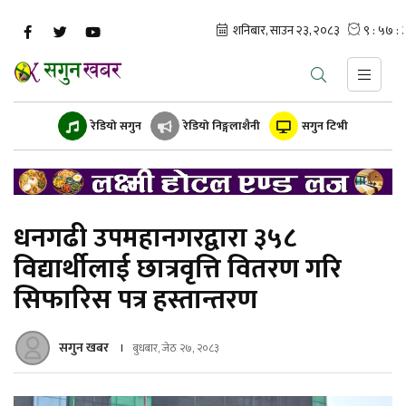
रेडियो सगुन
रेडियो निङ्गलाशैनी
सगुन टिभी
धनगढी उपमहानगरद्वारा ३५८
विद्यार्थीलाई छात्रवृत्ति वितरण गरि
सिफारिस पत्र हस्तान्तरण
सगुन खबर
बुधबार, जेठ २७, २०८३