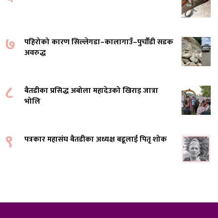
७
पहिरोको कारण सिल्लेगडा–कालागाउँ–पुर्चौंडी सडक
अवरुद्ध
८
बैतडीका प्रसिद्ध अबोला महादेउको खिराइ जात्रा
भोलि
९
पत्रकार महासंघ बैतडीका अध्यक्ष बडूलाई पितृ शोक