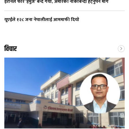
इरानले फेरि ‘हर्मुज’ बन्द गर्यो, अमेरिकी नाकाबन्दी हट्नुपर्ने माग
यूएईले १२८ जना नेपालीलाई आममाफी दियाे
विचार