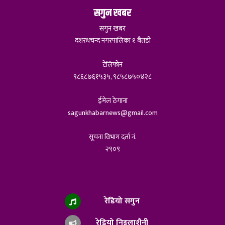
सगुन खबर
सगुन खबर
दशरथचन्द नगरपालिका १ बैतडी
टेलिफोन
९८६८७६१५३५, ९८५८७५०४२८
ईमेल ठेगाना
sagunkhabarnews@gmail.com
सूचना विभाग दर्ता नं.
२९०९
रेडियो सगुन
रेडियो निङ्गलाशैनी