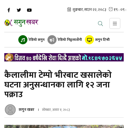
रेडियो सगुन
रेडियो निङ्गलाशैनी
सगुन टिभी
कैलालीमा टेम्पो भीरबाट खसालेको
घटना अनुसन्धानका लागि १२ जना
पक्राउ
सगुन खबर
सोमबार, असार १, २०८३