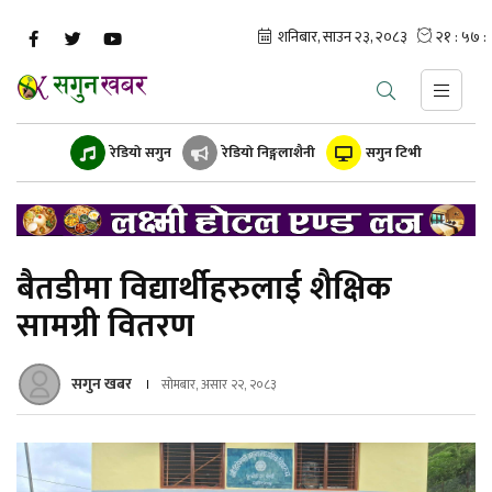
रेडियो सगुन
रेडियो निङ्गलाशैनी
सगुन टिभी
बैतडीमा विद्यार्थीहरुलाई शैक्षिक
सामग्री वितरण
सगुन खबर
सोमबार, असार २२, २०८३