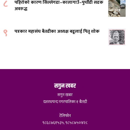
८
पहिरोको कारण सिल्लेगडा–कालागाउँ–पुर्चौंडी सडक
अवरुद्ध
९
पत्रकार महासंघ बैतडीका अध्यक्ष बडूलाई पितृ शोक
सगुन खबर
सगुन खबर
दशरथचन्द नगरपालिका १ बैतडी
टेलिफोन
९८६८७६१५३५, ९८५८७५०४२८