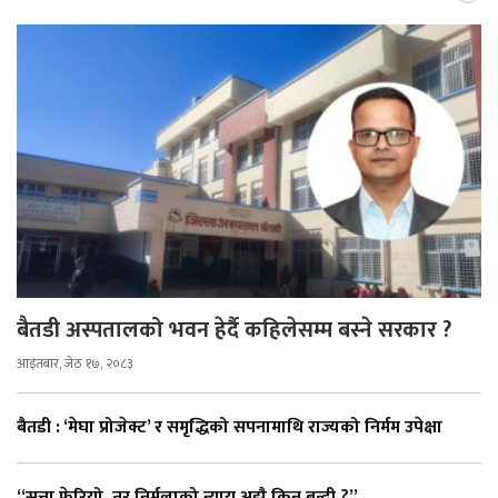
बैतडी अस्पतालको भवन हेर्दै कहिलेसम्म बस्ने सरकार ?
आइतबार, जेठ १७, २०८३
बैतडी : ‘मेघा प्रोजेक्ट’ र समृद्धिको सपनामाथि राज्यको निर्मम उपेक्षा
“सत्ता फेरियो, तर निर्मलाको न्याय अझै किन बन्दी ?”