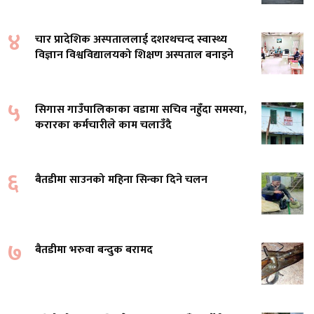
४
चार प्रादेशिक अस्पताललाई दशरथचन्द स्वास्थ्य
विज्ञान विश्वविद्यालयको शिक्षण अस्पताल बनाइने
५
सिगास गाउँपालिकाका वडामा सचिव नहुँदा समस्या,
करारका कर्मचारीले काम चलाउँदै
६
बैतडीमा साउनको महिना सिन्का दिने चलन
७
बैतडीमा भरुवा बन्दुक बरामद