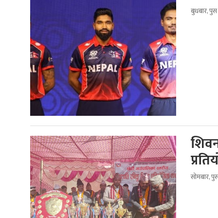
बुधबार, पु
शिवना
प्रति
सोमबार, पु