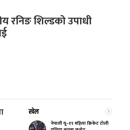
ीय रनिङ शिल्डको उपाधी
ाई
ता
खेल
नेपाली यू–१९ महिला क्रिकेट टोली
एशिया कपमा छनोट