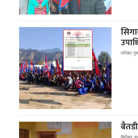
सिगास
उपाध
शनिबार, पु
बैतडी
बिहीबार, प