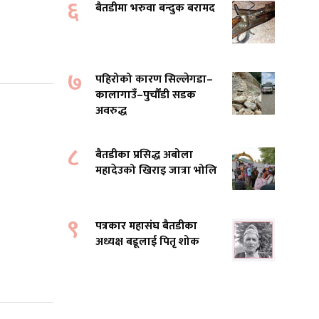
६
बैतडीमा भरुवा बन्दुक बरामद
७
पहिरोको कारण सिल्लेगडा–
कालागाउँ–पुर्चौंडी सडक
अवरुद्ध
८
बैतडीका प्रसिद्ध अबोला
महादेउको खिराइ जात्रा भोलि
९
पत्रकार महासंघ बैतडीका
अध्यक्ष बडूलाई पितृ शोक