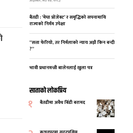
आइतबार, जेठ १७, २०८३
बैतडी : ‘मेघा प्रोजेक्ट’ र समृद्धिको सपनामाथि
राज्यको निर्मम उपेक्षा
ो
“सत्ता फेरियो, तर निर्मलाको न्याय अझै किन बन्दी
?”
भावी प्रधानमन्त्री बालेनलाई खुला पत्र
साताको लोकप्रिय
१
बैतडीमा अवैध बिँडी बरामद
कञ्चनपुरमा सुदूरपश्चिम