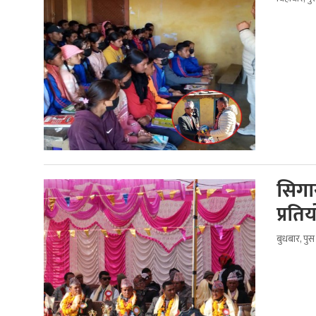
सिगास
प्रति
बुधबार, पु