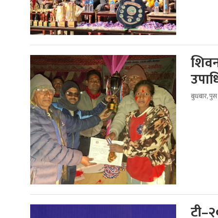
शिवना
उपाध
बुधबार, पु
टी–२