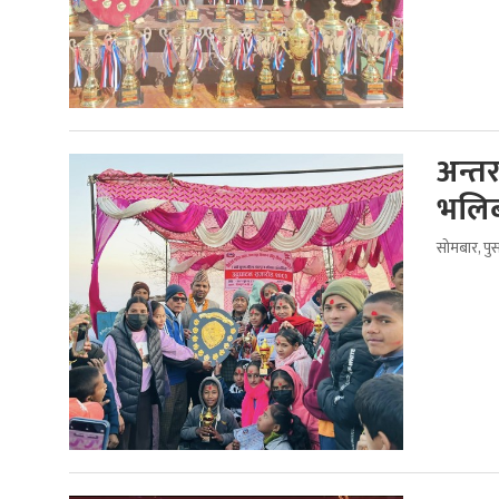
अन्त
भलिबल
सोमबार, पु