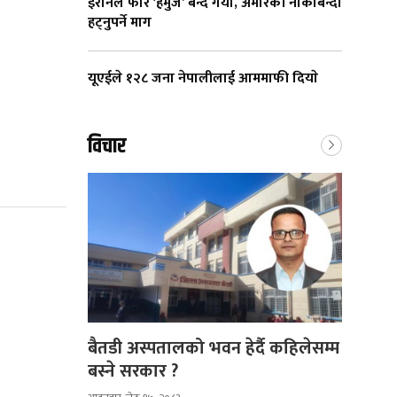
इरानले फेरि ‘हर्मुज’ बन्द गर्यो, अमेरिकी नाकाबन्दी
हट्नुपर्ने माग
यूएईले १२८ जना नेपालीलाई आममाफी दियाे
विचार
बैतडी अस्पतालको भवन हेर्दै कहिलेसम्म
बस्ने सरकार ?