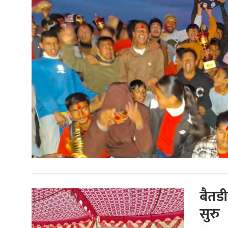
बैतडी
सुरु