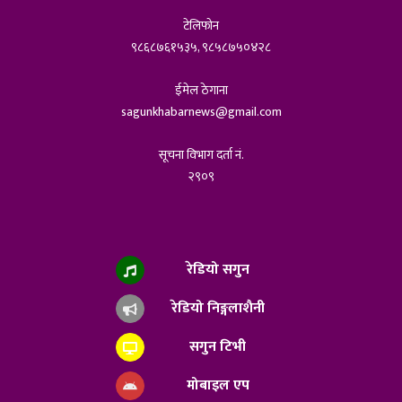
टेलिफोन
९८६८७६१५३५, ९८५८७५०४२८
ईमेल ठेगाना
sagunkhabarnews@gmail.com
सूचना विभाग दर्ता नं.
२९०९
रेडियो सगुन
रेडियो निङ्गलाशैनी
सगुन टिभी
मोबाइल एप