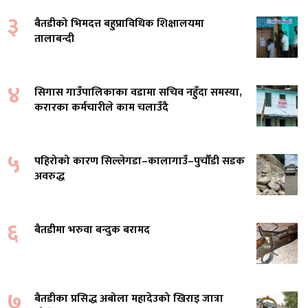
३
बैतडीको भिमदत्त बहुप्राविधिक शिक्षालयमा
तालाबन्दी
४
सिगास गाउँपालिकाका वडामा सचिव नहुँदा समस्या,
करारका कर्मचारीले काम चलाउँदै
५
पहिरोको कारण सिल्लेगडा–कालागाउँ–पुर्चौंडी सडक
अवरुद्ध
६
बैतडीमा भरुवा बन्दुक बरामद
७
बैतडीका प्रसिद्ध अबोला महादेउको खिराइ जात्रा