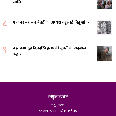
भोलि
८
पत्रकार महासंघ बैतडीका अध्यक्ष बडूलाई पितृ शोक
९
बझाङमा दुई दिनदेखि हराएकी युवतीको सकुशल
उद्धार
सगुन खबर
सगुन खबर
दशरथचन्द नगरपालिका १ बैतडी