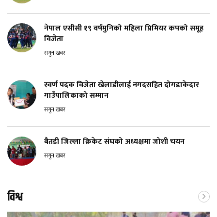
नेपाल एसीसी १९ वर्षमुनिको महिला प्रिमियर कपको समूह
विजेता
सगुन खबर
स्वर्ण पदक विजेता खेलाडीलाई नगदसहित दोगडाकेदार
गाउँपालिकाको सम्मान
सगुन खबर
बैतडी जिल्ला क्रिकेट संघको अध्यक्षमा जोशी चयन
सगुन खबर
विश्व