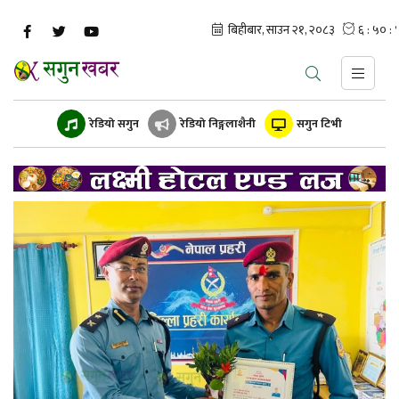
रेडियो सगुन
रेडियो निङ्गलाशैनी
सगुन टिभी