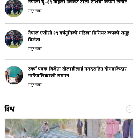
नेपाली यू–१९ महिला क्रिकेट टोली एशिया कपमा छनोट
सगुन खबर
नेपाल एसीसी १९ वर्षमुनिको महिला प्रिमियर कपको समूह
विजेता
सगुन खबर
स्वर्ण पदक विजेता खेलाडीलाई नगदसहित दोगडाकेदार
गाउँपालिकाको सम्मान
सगुन खबर
विश्व