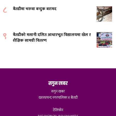
८
बैतडीमा भरुवा बन्दुक बरामद
९
बैतडीको मसानी दलित आधारभूत विद्यालयमा खेल र
शैक्षिक सामग्री वितरण
सगुन खबर
सगुन खबर
दशरथचन्द नगरपालिका १ बैतडी
टेलिफोन