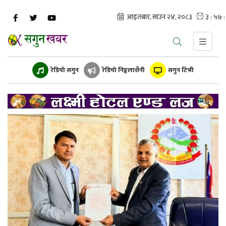
रेडियो सगुन
रेडियो निङ्गलाशैनी
सगुन टिभी