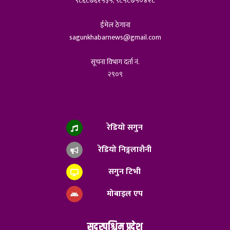
९८६८७६१५३५, ९८५८७५०४२८
ईमेल ठेगाना
sagunkhabarnews@gmail.com
सूचना विभाग दर्ता नं.
२९०९
रेडियो सगुन
रेडियो निङ्गलाशैनी
सगुन टिभी
मोबाइल एप
सुदुरपश्चिम प्रदेश