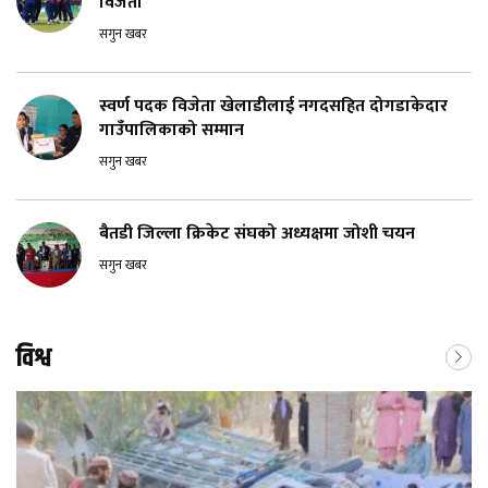
विजेता
सगुन खबर
स्वर्ण पदक विजेता खेलाडीलाई नगदसहित दोगडाकेदार
गाउँपालिकाको सम्मान
सगुन खबर
बैतडी जिल्ला क्रिकेट संघको अध्यक्षमा जोशी चयन
सगुन खबर
विश्व