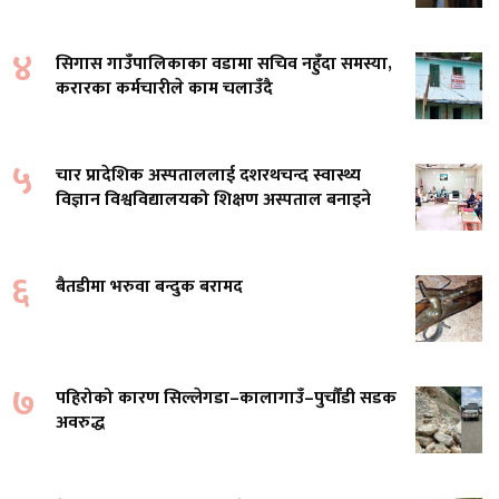
४
सिगास गाउँपालिकाका वडामा सचिव नहुँदा समस्या,
करारका कर्मचारीले काम चलाउँदै
५
चार प्रादेशिक अस्पताललाई दशरथचन्द स्वास्थ्य
विज्ञान विश्वविद्यालयको शिक्षण अस्पताल बनाइने
६
बैतडीमा भरुवा बन्दुक बरामद
७
पहिरोको कारण सिल्लेगडा–कालागाउँ–पुर्चौंडी सडक
अवरुद्ध