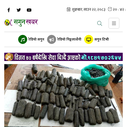
रेडियो सगुन
रेडियो निङ्गलाशैनी
सगुन टिभी