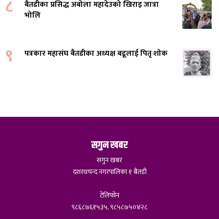
८
बैतडीका प्रसिद्ध अबोला महादेउको खिराइ जात्रा
भोलि
९
पत्रकार महासंघ बैतडीका अध्यक्ष बडूलाई पितृ शोक
सगुन खबर
सगुन खबर
दशरथचन्द नगरपालिका १ बैतडी
टेलिफोन
९८६८७६१५३५, ९८५८७५०४२८