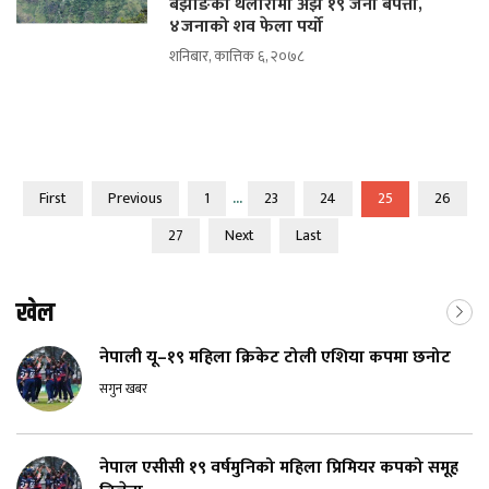
बझाङको थलारामा अझै १९ जना बेपत्ता,
४जनाको शव फेला पर्यो
शनिबार, कात्तिक ६, २०७८
...
First
Previous
1
23
24
25
26
27
Next
Last
खेल
नेपाली यू–१९ महिला क्रिकेट टोली एशिया कपमा छनोट
सगुन खबर
नेपाल एसीसी १९ वर्षमुनिको महिला प्रिमियर कपको समूह