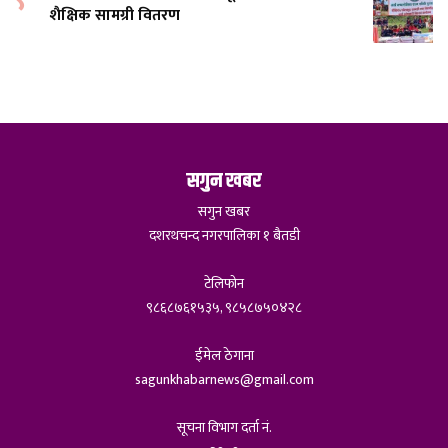
शैक्षिक सामग्री वितरण
सगुन खबर
सगुन खबर
दशरथचन्द नगरपालिका १ बैतडी
टेलिफोन
९८६८७६१५३५, ९८५८७५०४२८
ईमेल ठेगाना
sagunkhabarnews@gmail.com
सूचना विभाग दर्ता नं.