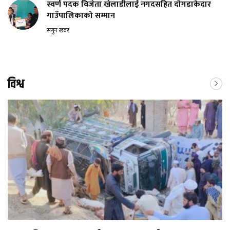
स्वर्ण पदक विजेता खेलाडीलाई नगदसहित दोगडाकेदार
गाउँपालिकाको सम्मान
सगुन खबर
विश्व