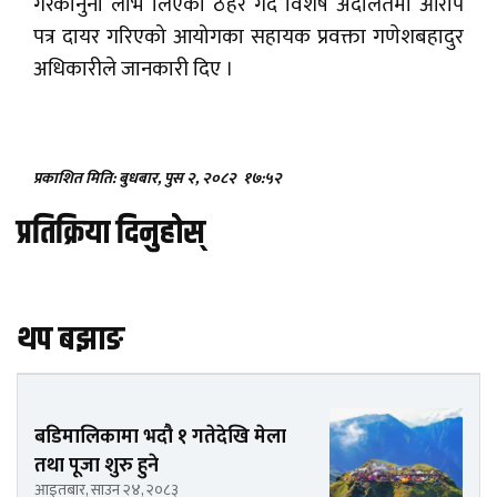
गैरकानुनी लाभ लिएको ठहर गर्दै विशेष अदालतमा आरोप
पत्र दायर गरिएको आयोगका सहायक प्रवक्ता गणेशबहादुर
अधिकारीले जानकारी दिए ।
प्रकाशित मिति: बुधबार, पुस २, २०८२
१७:५२
प्रतिक्रिया दिनुहोस्
थप बझाङ
बडिमालिकामा भदौ १ गतेदेखि मेला
तथा पूजा शुरु हुने
आइतबार, साउन २४, २०८३