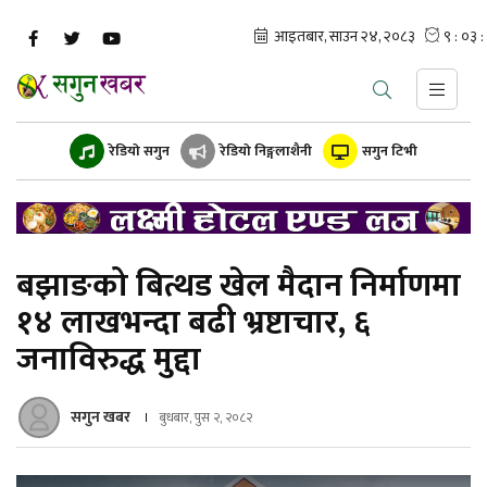
रेडियो सगुन
रेडियो निङ्गलाशैनी
सगुन टिभी
बझाङको बित्थड खेल मैदान निर्माणमा
१४ लाखभन्दा बढी भ्रष्टाचार, ६
जनाविरुद्ध मुद्दा
सगुन खबर
बुधबार, पुस २, २०८२