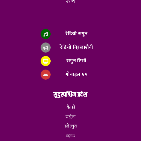
२९०९
रेडियो सगुन
रेडियो निङ्गलाशैनी
सगुन टिभी
मोबाइल एप
सुदुरपश्चिम प्रदेश
बैतडी
दार्चुला
डडेल्धुरा
बझाङ