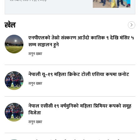
खेल
एनपीएलको तेस्रो संस्करण आउँदो कात्तिक ९ देखि मंसिर ५
सम्म सञ्चालन हुने
सगुन खबर
नेपाली यू–१९ महिला क्रिकेट टोली एशिया कपमा छनोट
सगुन खबर
नेपाल एसीसी १९ वर्षमुनिको महिला प्रिमियर कपको समूह
विजेता
सगुन खबर