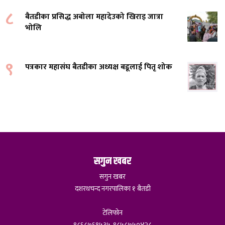
८
बैतडीका प्रसिद्ध अबोला महादेउको खिराइ जात्रा
भोलि
९
पत्रकार महासंघ बैतडीका अध्यक्ष बडूलाई पितृ शोक
सगुन खबर
सगुन खबर
दशरथचन्द नगरपालिका १ बैतडी
टेलिफोन
९८६८७६१५३५, ९८५८७५०४२८