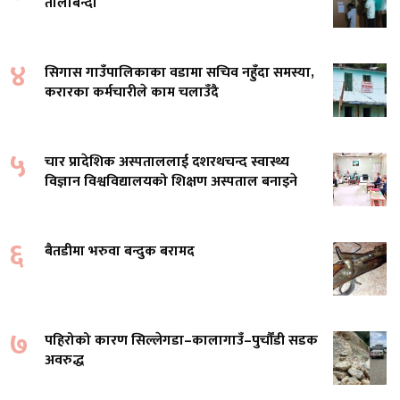
तालाबन्दी
४
सिगास गाउँपालिकाका वडामा सचिव नहुँदा समस्या,
करारका कर्मचारीले काम चलाउँदै
५
चार प्रादेशिक अस्पताललाई दशरथचन्द स्वास्थ्य
विज्ञान विश्वविद्यालयको शिक्षण अस्पताल बनाइने
६
बैतडीमा भरुवा बन्दुक बरामद
७
पहिरोको कारण सिल्लेगडा–कालागाउँ–पुर्चौंडी सडक
अवरुद्ध