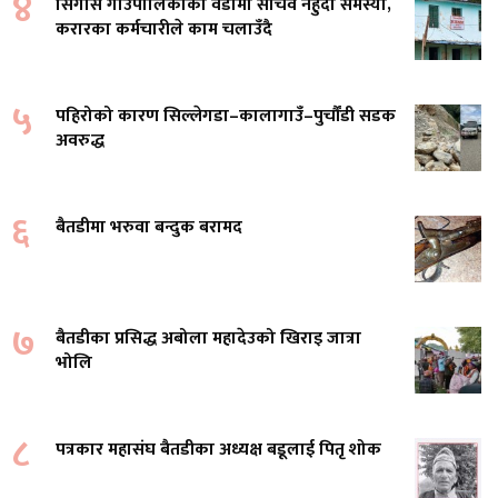
४
सिगास गाउँपालिकाका वडामा सचिव नहुँदा समस्या,
करारका कर्मचारीले काम चलाउँदै
५
पहिरोको कारण सिल्लेगडा–कालागाउँ–पुर्चौंडी सडक
अवरुद्ध
६
बैतडीमा भरुवा बन्दुक बरामद
७
बैतडीका प्रसिद्ध अबोला महादेउको खिराइ जात्रा
भोलि
८
पत्रकार महासंघ बैतडीका अध्यक्ष बडूलाई पितृ शोक