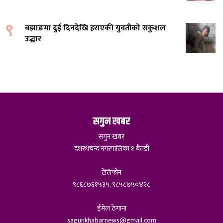
९
बझाङमा दुई दिनदेखि हराएकी युवतीको सकुशल
उद्धार
सगुन खबर
सगुन खबर
दशरथचन्द नगरपालिका १ बैतडी
टेलिफोन
९८६८७६१५३५, ९८५८७५०४२८
ईमेल ठेगाना
sagunkhabarnews@gmail.com