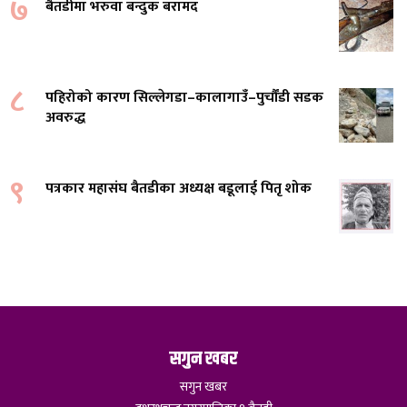
७
बैतडीमा भरुवा बन्दुक बरामद
८
पहिरोको कारण सिल्लेगडा–कालागाउँ–पुर्चौंडी सडक
अवरुद्ध
९
पत्रकार महासंघ बैतडीका अध्यक्ष बडूलाई पितृ शोक
सगुन खबर
सगुन खबर