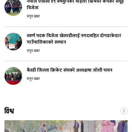
नेपाल एसीसी १९ वर्षमुनिको महिला प्रिमियर कपको समूह
विजेता
सगुन खबर
स्वर्ण पदक विजेता खेलाडीलाई नगदसहित दोगडाकेदार
गाउँपालिकाको सम्मान
सगुन खबर
बैतडी जिल्ला क्रिकेट संघको अध्यक्षमा जोशी चयन
सगुन खबर
विश्व