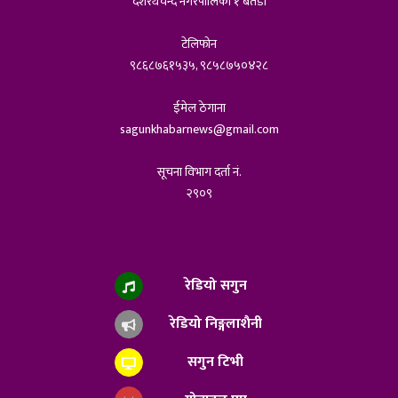
दशरथचन्द नगरपालिका १ बैतडी
टेलिफोन
९८६८७६१५३५, ९८५८७५०४२८
ईमेल ठेगाना
sagunkhabarnews@gmail.com
सूचना विभाग दर्ता नं.
२९०९
रेडियो सगुन
रेडियो निङ्गलाशैनी
सगुन टिभी