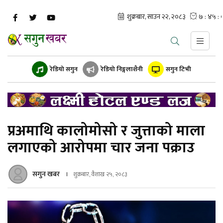
रेडियो सगुन
रेडियो निङ्गलाशैनी
सगुन टिभी
प्रअमाथि कालोमोसो र जुत्ताको माला
लगाएको आरोपमा चार जना पक्राउ
सगुन खबर
शुक्रबार, वैशाख २५, २०८३