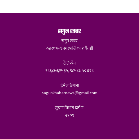
सगुन खबर
सगुन खबर
दशरथचन्द नगरपालिका १ बैतडी
टेलिफोन
९८६८७६१५३५, ९८५८७५०४२८
ईमेल ठेगाना
sagunkhabarnews@gmail.com
सूचना विभाग दर्ता नं.
२९०९