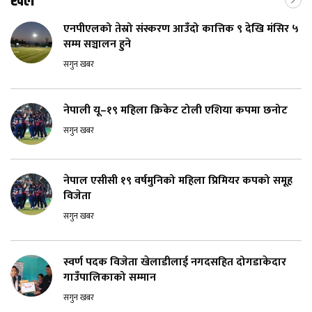
खेल
एनपीएलको तेस्रो संस्करण आउँदो कात्तिक ९ देखि मंसिर ५
सम्म सञ्चालन हुने
सगुन खबर
नेपाली यू–१९ महिला क्रिकेट टोली एशिया कपमा छनोट
सगुन खबर
नेपाल एसीसी १९ वर्षमुनिको महिला प्रिमियर कपको समूह
विजेता
सगुन खबर
स्वर्ण पदक विजेता खेलाडीलाई नगदसहित दोगडाकेदार
गाउँपालिकाको सम्मान
सगुन खबर