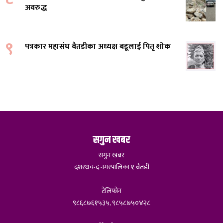
अवरुद्ध
९
पत्रकार महासंघ बैतडीका अध्यक्ष बडूलाई पितृ शोक
सगुन खबर
सगुन खबर
दशरथचन्द नगरपालिका १ बैतडी
टेलिफोन
९८६८७६१५३५, ९८५८७५०४२८