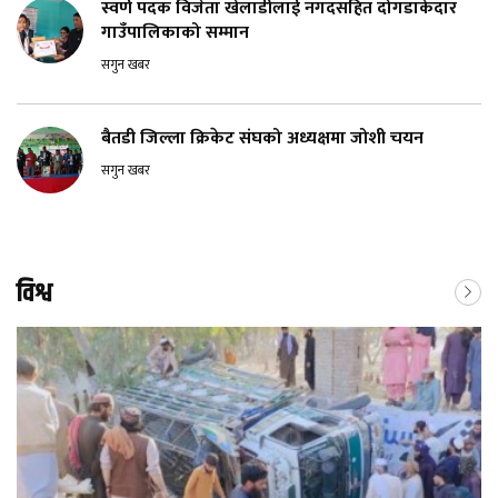
स्वर्ण पदक विजेता खेलाडीलाई नगदसहित दोगडाकेदार
गाउँपालिकाको सम्मान
सगुन खबर
बैतडी जिल्ला क्रिकेट संघको अध्यक्षमा जोशी चयन
सगुन खबर
विश्व