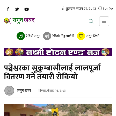
रेडियो सगुन
रेडियो निङ्गलाशैनी
सगुन टिभी
पञ्चेश्वरका सुकुम्बासीलाई लालपूर्जा
वितरण गर्ने तयारी रोकियो
सगुन खबर
शनिबार, वैशाख २६, २०८३