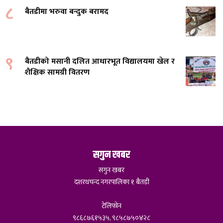
८
बैतडीमा भरुवा बन्दुक बरामद
९
बैतडीको मसानी दलित आधारभूत विद्यालयमा खेल र
शैक्षिक सामग्री वितरण
सगुन खबर
सगुन खबर
दशरथचन्द नगरपालिका १ बैतडी
टेलिफोन
९८६८७६१५३५, ९८५८७५०४२८