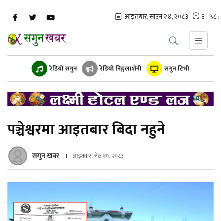
रेडियो सगुन
रेडियो निङ्गलाशैनी
सगुन टिभी
पञ्चेश्वरमा आइतबार बिदा नहुने
सगुन खबर
आइतबार, जेठ १०, २०८३