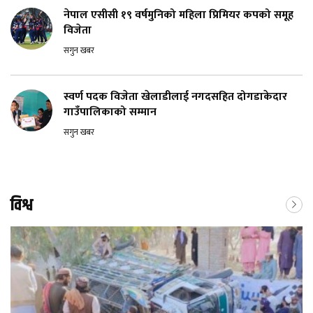
नेपाल एसीसी १९ वर्षमुनिको महिला प्रिमियर कपको समूह
विजेता
सगुन खबर
स्वर्ण पदक विजेता खेलाडीलाई नगदसहित दोगडाकेदार
गाउँपालिकाको सम्मान
सगुन खबर
विश्व