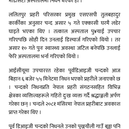
मेडिसिटी अस्पतालमा निधन भएको हो ।
ललितपुर प्रहरी परिसरका प्रमुख एसएसपी तुलबहादुर
कार्कीका अनुसार चन्द असार ५ गते एक्कासी घरमै लडेर
घाइते भएका थिए । तत्काल अस्पताल पु¥याई उपचार
गरिएपछि सोही दिन उनलाई डिस्चार्ज गरिएको थियो । तर
असार १० गते पुनः स्वास्थ्य अवस्था जटिल बनेपछि उनलाई
फेरि अस्पतालमा भर्ना गरिएको थियो ।
आईसीयूमा उपचाररत रहेका पूर्वडिआइजी चन्दको आज
बिहान ६ बजेर ५५ मिनेटमा निधन भएको प्रहरीले जनाएको छ
। चन्दको निधनप्रति नेपाल प्रहरी संगठनसहित विभिन्न
क्षेत्रका व्यक्तित्वहरूले गहिरो दुःख व्यक्त गर्दै श्रद्धाञ्जली अर्पण
गरेका छन् । चन्दले २०८१ मंसिरमा नेपाल प्रहरीबाट अवकाश
प्राप्त गरेका थिए ।
पूर्व डिआइजी चन्दको निधनले उनको पुख्र्यौली गाउँ बुड्डा पनि