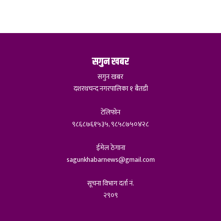
सगुन खबर
सगुन खबर
दशरथचन्द नगरपालिका १ बैतडी
टेलिफोन
९८६८७६१५३५, ९८५८७५०४२८
ईमेल ठेगाना
sagunkhabarnews@gmail.com
सूचना विभाग दर्ता नं.
२९०९