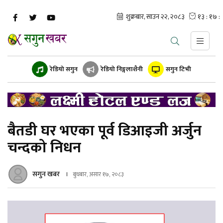
रेडियो सगुन
रेडियो निङ्गलाशैनी
सगुन टिभी
बैतडी घर भएका पूर्व डिआइजी अर्जुन
चन्दको निधन
सगुन खबर
बुधबार, असार १७, २०८३