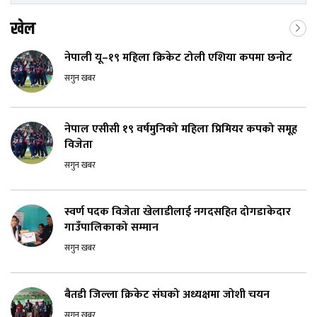
खेल
नेपाली यू–१९ महिला क्रिकेट टोली एशिया कपमा छनोट
सगुन खबर
नेपाल एसीसी १९ वर्षमुनिको महिला प्रिमियर कपको समूह
विजेता
सगुन खबर
स्वर्ण पदक विजेता खेलाडीलाई नगदसहित दोगडाकेदार
गाउँपालिकाको सम्मान
सगुन खबर
बैतडी जिल्ला क्रिकेट संघको अध्यक्षमा जोशी चयन
सगुन खबर