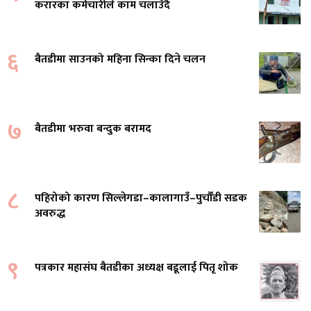
करारका कर्मचारीले काम चलाउँदै
६
बैतडीमा साउनको महिना सिन्का दिने चलन
७
बैतडीमा भरुवा बन्दुक बरामद
८
पहिरोको कारण सिल्लेगडा–कालागाउँ–पुर्चौंडी सडक
अवरुद्ध
९
पत्रकार महासंघ बैतडीका अध्यक्ष बडूलाई पितृ शोक