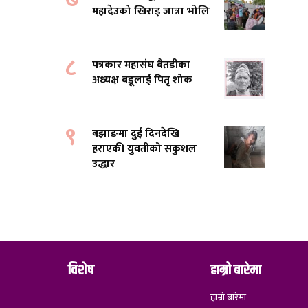
महादेउको खिराइ जात्रा भोलि
८
पत्रकार महासंघ बैतडीका
अध्यक्ष बडूलाई पितृ शोक
९
बझाङमा दुई दिनदेखि
हराएकी युवतीको सकुशल
उद्धार
विशेष
हाम्रो बारेमा
हाम्रो बारेमा