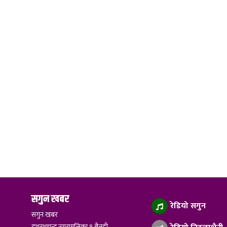
सगुन खबर
रेडियो सगुन
सगुन खबर
दशरथचन्द नगरपालिका १ बैतडी