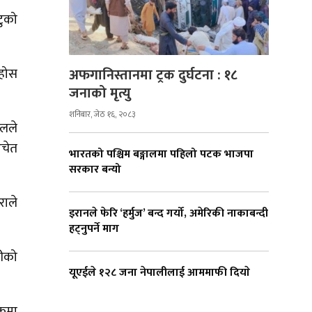
टुको
अफगानिस्तानमा ट्रक दुर्घटना : १८
ेहोस
जनाको मृत्यु
शनिबार, जेठ १६, २०८३
टलले
अचेत
भारतको पश्चिम बङ्गालमा पहिलो पटक भाजपा
सरकार बन्यो
राले
इरानले फेरि ‘हर्मुज’ बन्द गर्यो, अमेरिकी नाकाबन्दी
हट्नुपर्ने माग
रीको
यूएईले १२८ जना नेपालीलाई आममाफी दियाे
िकमा