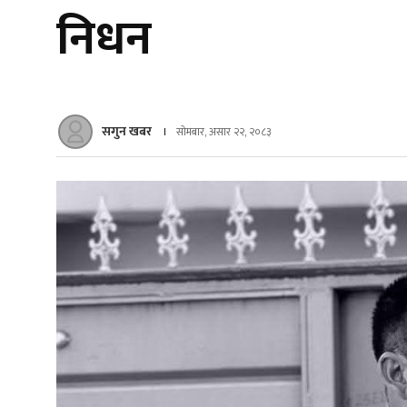
निधन
सगुन खबर
सोमबार, असार २२, २०८३