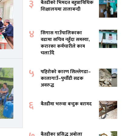
३
बैतडीको भिमदत्त बहुप्राविधिक
शिक्षालयमा तालाबन्दी
४
सिगास गाउँपालिकाका
वडामा सचिव नहुँदा समस्या,
करारका कर्मचारीले काम
चलाउँदै
५
पहिरोको कारण सिल्लेगडा–
कालागाउँ–पुर्चौंडी सडक
अवरुद्ध
६
बैतडीमा भरुवा बन्दुक बरामद
७
बैतडीका प्रसिद्ध अबोला