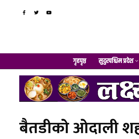
गृहपृष्ठ
सुदुरपश्चिम प्रदेश
बैतडीको ओदाली शहरी