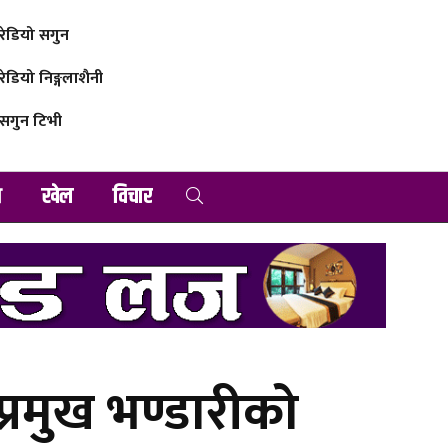
रेडियो सगुन
रेडियो निङ्गलाशैनी
सगुन टिभी
व
खेल
विचार
्रमुख भण्डारीको