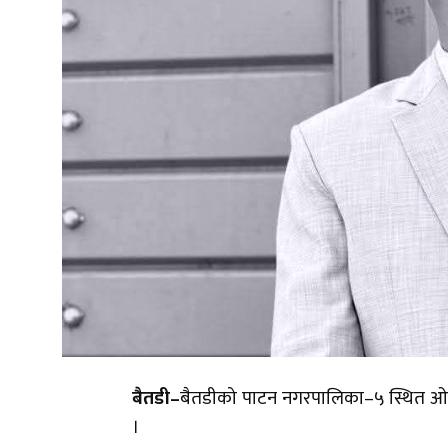
बैतडी–
बैतडीको पाटन नगरपालिका–५ स्थित ओदाल
।