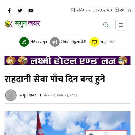
रेडियो सगुन
रेडियो निङ्गलाशैनी
सगुन टिभी
राहदानी सेवा पाँच दिन बन्द हुने
सगुन खबर
मंगलबार, असार २३, २०८३