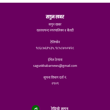
सगुन खबर
सगुन खबर
दशरथचन्द नगरपालिका १ बैतडी
टेलिफोन
९८६८७६१५३५, ९८५८७५०४२८
ईमेल ठेगाना
sagunkhabarnews@gmail.com
सूचना विभाग दर्ता नं.
२९०९
रेडियो सगुन