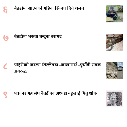
६
बैतडीमा साउनको महिना सिन्का दिने चलन
७
बैतडीमा भरुवा बन्दुक बरामद
८
पहिरोको कारण सिल्लेगडा–कालागाउँ–पुर्चौंडी सडक
अवरुद्ध
९
पत्रकार महासंघ बैतडीका अध्यक्ष बडूलाई पितृ शोक