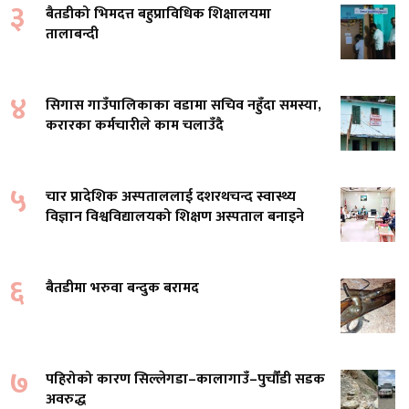
३
बैतडीको भिमदत्त बहुप्राविधिक शिक्षालयमा
तालाबन्दी
४
सिगास गाउँपालिकाका वडामा सचिव नहुँदा समस्या,
करारका कर्मचारीले काम चलाउँदै
५
चार प्रादेशिक अस्पताललाई दशरथचन्द स्वास्थ्य
विज्ञान विश्वविद्यालयको शिक्षण अस्पताल बनाइने
६
बैतडीमा भरुवा बन्दुक बरामद
७
पहिरोको कारण सिल्लेगडा–कालागाउँ–पुर्चौंडी सडक
अवरुद्ध