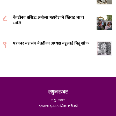
८
बैतडीका प्रसिद्ध अबोला महादेउको खिराइ जात्रा
भोलि
९
पत्रकार महासंघ बैतडीका अध्यक्ष बडूलाई पितृ शोक
सगुन खबर
सगुन खबर
दशरथचन्द नगरपालिका १ बैतडी