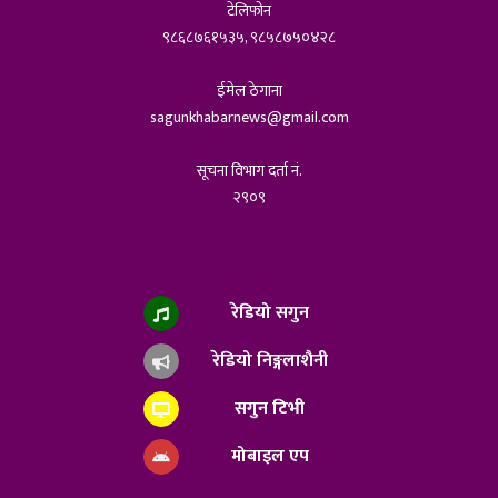
टेलिफोन
९८६८७६१५३५, ९८५८७५०४२८
ईमेल ठेगाना
sagunkhabarnews@gmail.com
सूचना विभाग दर्ता नं.
२९०९
रेडियो सगुन
रेडियो निङ्गलाशैनी
सगुन टिभी
मोबाइल एप