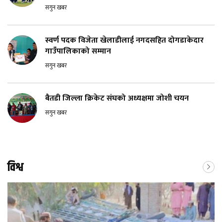
सगुन खबर
स्वर्ण पदक विजेता खेलाडीलाई नगदसहित दोगडाकेदार
गाउँपालिकाको सम्मान
सगुन खबर
बैतडी जिल्ला क्रिकेट संघको अध्यक्षमा जोशी चयन
सगुन खबर
विश्व