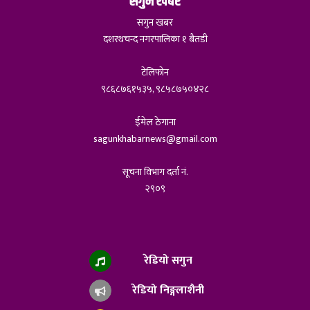
सगुन खबर
सगुन खबर
दशरथचन्द नगरपालिका १ बैतडी
टेलिफोन
९८६८७६१५३५, ९८५८७५०४२८
ईमेल ठेगाना
sagunkhabarnews@gmail.com
सूचना विभाग दर्ता नं.
२९०९
रेडियो सगुन
रेडियो निङ्गलाशैनी