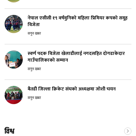
नेपाल एसीसी १९ वर्षमुनिको महिला प्रिमियर कपको समूह
विजेता
सगुन खबर
स्वर्ण पदक विजेता खेलाडीलाई नगदसहित दोगडाकेदार
गाउँपालिकाको सम्मान
सगुन खबर
बैतडी जिल्ला क्रिकेट संघको अध्यक्षमा जोशी चयन
सगुन खबर
विश्व