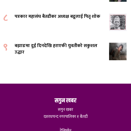
८
पत्रकार महासंघ बैतडीका अध्यक्ष बडूलाई पितृ शोक
९
बझाङमा दुई दिनदेखि हराएकी युवतीको सकुशल
उद्धार
सगुन खबर
सगुन खबर
दशरथचन्द नगरपालिका १ बैतडी
टेलिफोन