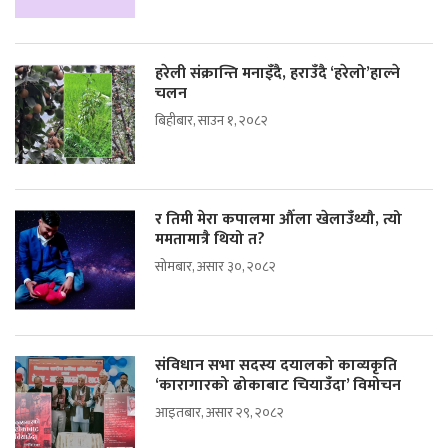
हरेली संक्रान्ति मनाइँदै, हराउँदै ‘हरेलो’हाल्ने
चलन
बिहीबार, साउन १, २०८२
र तिमी मेरा कपालमा औँला खेलाउँथ्यौ, त्यो
ममतामात्रै थियो त?
सोमबार, असार ३०, २०८२
संविधान सभा सदस्य दयालको काव्यकृति
‘कारागारको ढोकाबाट चियाउँदा’ विमोचन
आइतबार, असार २९, २०८२