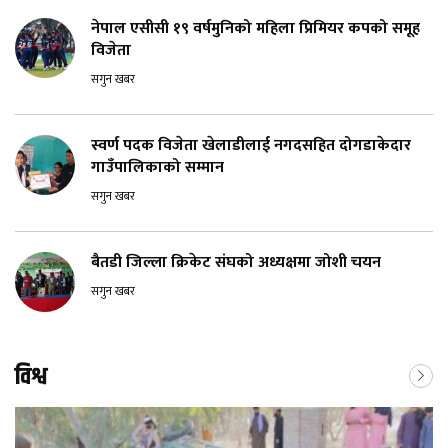
नेपाल एसीसी १९ वर्षमुनिको महिला प्रिमियर कपको समूह
विजेता
सगुन खबर
स्वर्ण पदक विजेता खेलाडीलाई नगदसहित दोगडाकेदार
गाउँपालिकाको सम्मान
सगुन खबर
बैतडी जिल्ला क्रिकेट संघको अध्यक्षमा जोशी चयन
सगुन खबर
विश्व