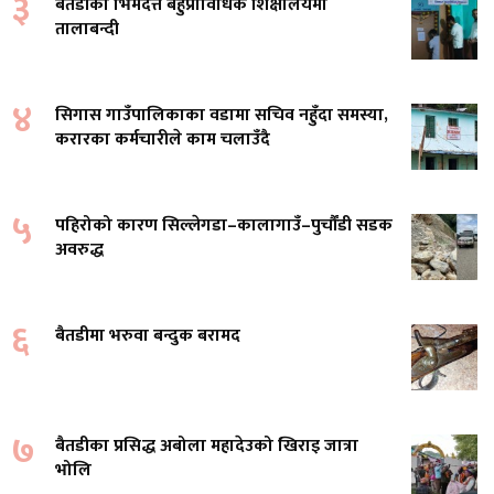
३
बैतडीको भिमदत्त बहुप्राविधिक शिक्षालयमा
तालाबन्दी
४
सिगास गाउँपालिकाका वडामा सचिव नहुँदा समस्या,
करारका कर्मचारीले काम चलाउँदै
५
पहिरोको कारण सिल्लेगडा–कालागाउँ–पुर्चौंडी सडक
अवरुद्ध
६
बैतडीमा भरुवा बन्दुक बरामद
७
बैतडीका प्रसिद्ध अबोला महादेउको खिराइ जात्रा
भोलि