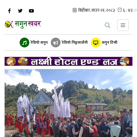
रेडियो सगुन
रेडियो निङ्गलाशैनी
सगुन टिभी