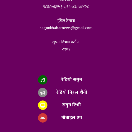
९८६८७६१५३५, ९८५८७५०४२८
ईमेल ठेगाना
sagunkhabarnews@gmail.com
सूचना विभाग दर्ता नं.
२९०९
रेडियो सगुन
रेडियो निङ्गलाशैनी
सगुन टिभी
मोबाइल एप