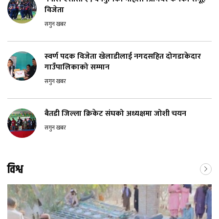
विजेता
सगुन खबर
स्वर्ण पदक विजेता खेलाडीलाई नगदसहित दोगडाकेदार
गाउँपालिकाको सम्मान
सगुन खबर
बैतडी जिल्ला क्रिकेट संघको अध्यक्षमा जोशी चयन
सगुन खबर
विश्व