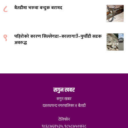
८
बैतडीमा भरुवा बन्दुक बरामद
९
पहिरोको कारण सिल्लेगडा–कालागाउँ–पुर्चौंडी सडक
अवरुद्ध
सगुन खबर
सगुन खबर
दशरथचन्द नगरपालिका १ बैतडी
टेलिफोन
९८६८७६१५३५, ९८५८७५०४२८