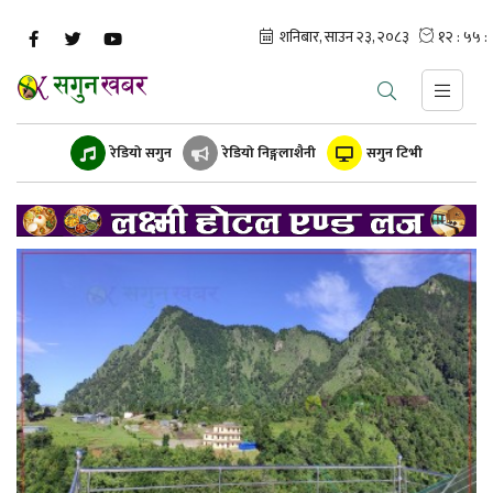
रेडियो सगुन
रेडियो निङ्गलाशैनी
सगुन टिभी