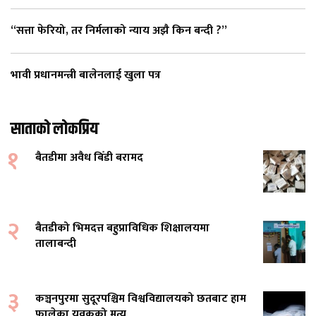
“सत्ता फेरियो, तर निर्मलाको न्याय अझै किन बन्दी ?”
भावी प्रधानमन्त्री बालेनलाई खुला पत्र
साताको लोकप्रिय
१
बैतडीमा अवैध बिँडी बरामद
२
बैतडीको भिमदत्त बहुप्राविधिक शिक्षालयमा
तालाबन्दी
३
कञ्चनपुरमा सुदूरपश्चिम विश्वविद्यालयको छतबाट हाम
फालेका युवकको मृत्यु