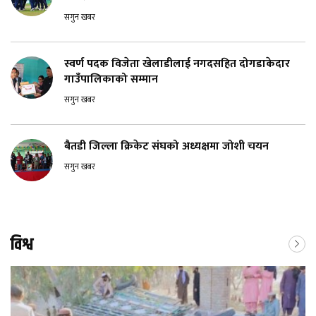
सगुन खबर
स्वर्ण पदक विजेता खेलाडीलाई नगदसहित दोगडाकेदार
गाउँपालिकाको सम्मान
सगुन खबर
बैतडी जिल्ला क्रिकेट संघको अध्यक्षमा जोशी चयन
सगुन खबर
विश्व