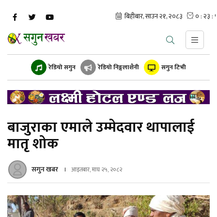
रेडियो सगुन
रेडियो निङ्गलाशैनी
सगुन टिभी
बाजुराका एमाले उम्मेदवार थापालाई
मातृ शोक
सगुन खबर
आइतबार, माघ २५, २०८२