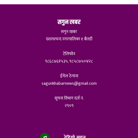
सगुन खबर
सगुन खबर
दशरथचन्द नगरपालिका १ बैतडी
टेलिफोन
९८६८७६१५३५, ९८५८७५०४२८
ईमेल ठेगाना
sagunkhabarnews@gmail.com
सूचना विभाग दर्ता नं.
२९०९
रेडियो सगुन