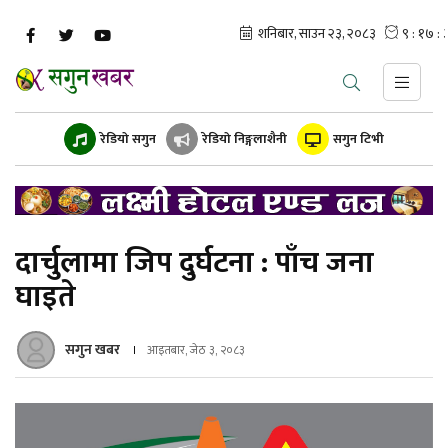
रेडियो सगुन
रेडियो निङ्गलाशैनी
सगुन टिभी
दार्चुलामा जिप दुर्घटना : पाँच जना
घाइते
सगुन खबर
आइतबार, जेठ ३, २०८३