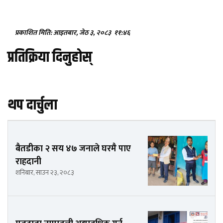
प्रकाशित मिति: आइतबार, जेठ ३, २०८३
११:४६
प्रतिक्रिया दिनुहोस्
थप दार्चुला
बैतडीका २ सय ४७ जनाले घरमै पाए
राहदानी
शनिबार, साउन २३, २०८३