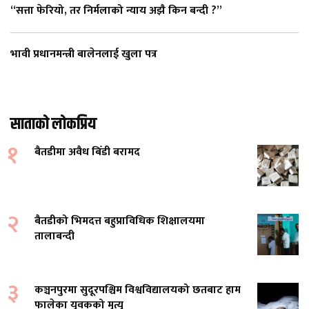
“सत्ता फेरियो, तर निर्मलाको न्याय अझै किन बन्दी ?”
भावी प्रधानमन्त्री बालेनलाई खुला पत्र
साताको लोकप्रिय
१
बैतडीमा अवैध बिँडी बरामद
२
बैतडीको भिमदत्त बहुप्राविधिक शिक्षालयमा
तालाबन्दी
३
कञ्चनपुरमा सुदूरपश्चिम विश्वविद्यालयको छतबाट हाम
फालेका युवकको मृत्यु