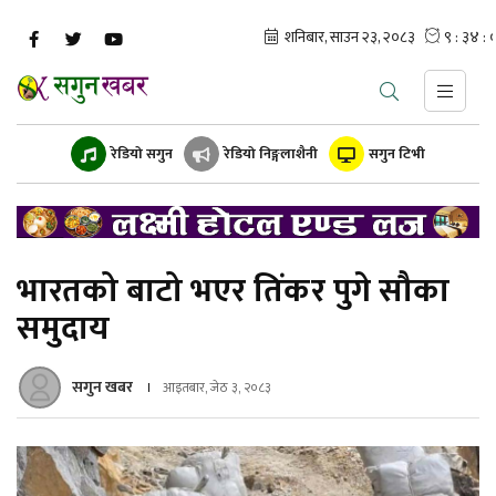
रेडियो सगुन
रेडियो निङ्गलाशैनी
सगुन टिभी
भारतको बाटो भएर तिंकर पुगे सौका
समुदाय
सगुन खबर
आइतबार, जेठ ३, २०८३