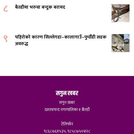
८
बैतडीमा भरुवा बन्दुक बरामद
९
पहिरोको कारण सिल्लेगडा–कालागाउँ–पुर्चौंडी सडक
अवरुद्ध
सगुन खबर
सगुन खबर
दशरथचन्द नगरपालिका १ बैतडी
टेलिफोन
९८६८७६१५३५, ९८५८७५०४२८