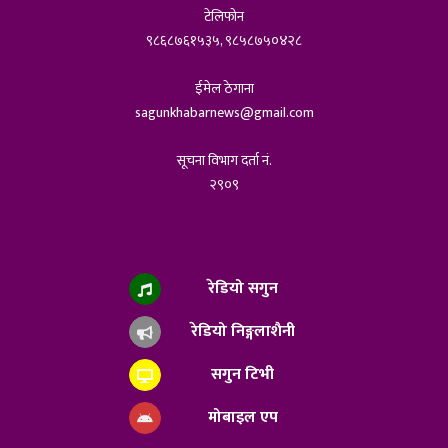
टेलिफोन
९८६८७६१५३५, ९८५८७५०४२८
ईमेल ठेगाना
sagunkhabarnews@gmail.com
सूचना विभाग दर्ता नं.
२९०९
रेडियो सगुन
रेडियो निङ्गलाशैनी
सगुन टिभी
मोबाइल एप