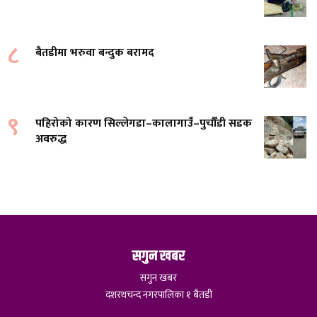
८
बैतडीमा भरुवा बन्दुक बरामद
९
पहिरोको कारण सिल्लेगडा–कालागाउँ–पुर्चौंडी सडक
अवरुद्ध
सगुन खबर
सगुन खबर
दशरथचन्द नगरपालिका १ बैतडी