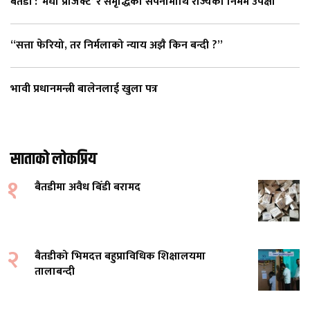
बैतडी : ‘मेघा प्रोजेक्ट’ र समृद्धिको सपनामाथि राज्यको निर्मम उपेक्षा
“सत्ता फेरियो, तर निर्मलाको न्याय अझै किन बन्दी ?”
भावी प्रधानमन्त्री बालेनलाई खुला पत्र
साताको लोकप्रिय
१
बैतडीमा अवैध बिँडी बरामद
२
बैतडीको भिमदत्त बहुप्राविधिक शिक्षालयमा
तालाबन्दी