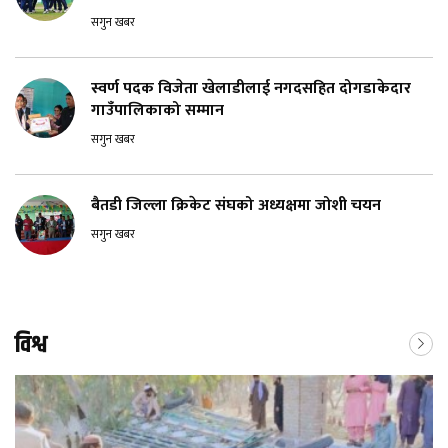
सगुन खबर
स्वर्ण पदक विजेता खेलाडीलाई नगदसहित दोगडाकेदार
गाउँपालिकाको सम्मान
सगुन खबर
बैतडी जिल्ला क्रिकेट संघको अध्यक्षमा जोशी चयन
सगुन खबर
विश्व