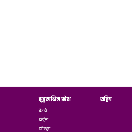
सुदुरपश्चिम प्रदेश
राष्ट्रिय
बैतडी
दार्चुला
डडेल्धुरा