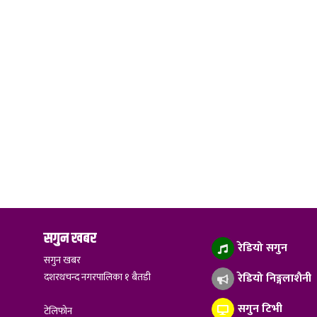
सगुन खबर
रेडियो सगुन
सगुन खबर
दशरथचन्द नगरपालिका १ बैतडी
रेडियो निङ्गलाशैनी
सगुन टिभी
टेलिफोन