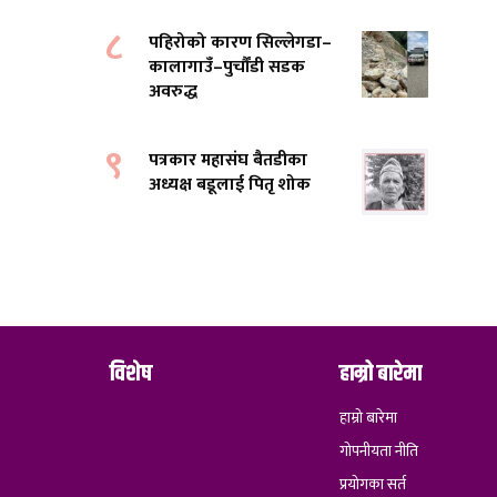
८
पहिरोको कारण सिल्लेगडा–
कालागाउँ–पुर्चौंडी सडक
अवरुद्ध
९
पत्रकार महासंघ बैतडीका
अध्यक्ष बडूलाई पितृ शोक
विशेष
हाम्रो बारेमा
हाम्रो बारेमा
गोपनीयता नीति
प्रयोगका सर्त