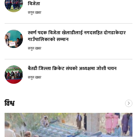
विजेता
सगुन खबर
स्वर्ण पदक विजेता खेलाडीलाई नगदसहित दोगडाकेदार
गाउँपालिकाको सम्मान
सगुन खबर
बैतडी जिल्ला क्रिकेट संघको अध्यक्षमा जोशी चयन
सगुन खबर
विश्व