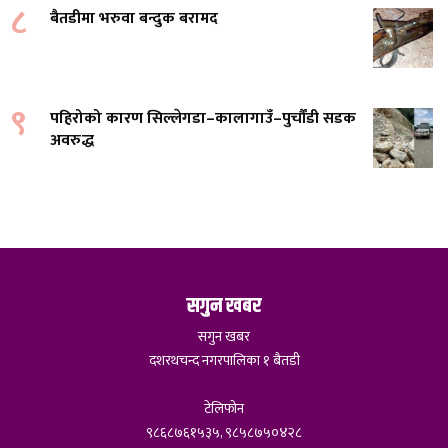
८
बैतडीमा भरुवा बन्दुक बरामद
९
पहिरोको कारण सिल्लेगडा–कालागाउँ–पुर्चौंडी सडक
अवरुद्ध
सगुन खबर
सगुन खबर
दशरथचन्द नगरपालिका १ बैतडी
टेलिफोन
९८६८७६१५३५, ९८५८७५०४२८