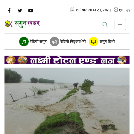
रेडियो सगुन
रेडियो निङ्गलाशैनी
सगुन टिभी