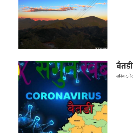
बैतड
शनिबार, जे