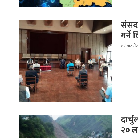
संसद 
गर्ने
शनिबार, जे
दार्च
२० ल