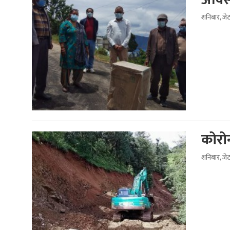
शनिबार, जे
कोरो
शनिबार, जे