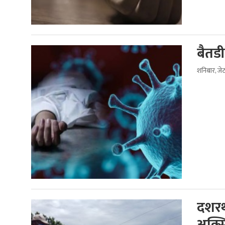
बैतड
शनिबार, जे
दशरथ
अक्सि