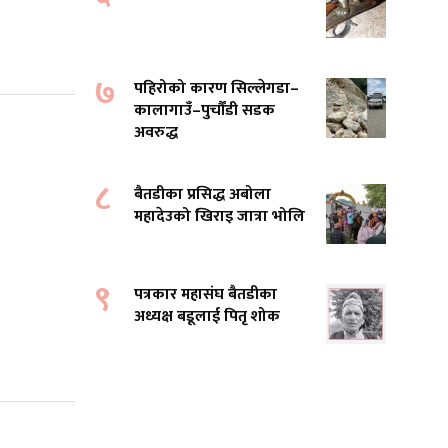
७
पहिरोको कारण सिल्लेगडा–
कालागाउँ–पुर्चौंडी सडक
अवरुद्ध
८
बैतडीका प्रसिद्ध अबोला
महादेउको खिराइ जात्रा भोलि
९
पत्रकार महासंघ बैतडीका
अध्यक्ष बडूलाई पितृ शोक