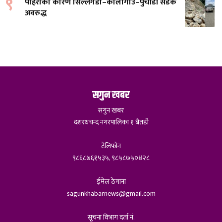
९
पहिरोको कारण सिल्लेगडा–कालागाउँ–पुर्चौंडी सडक
अवरुद्ध
सगुन खबर
सगुन खबर
दशरथचन्द नगरपालिका १ बैतडी
टेलिफोन
९८६८७६१५३५, ९८५८७५०४२८
ईमेल ठेगाना
sagunkhabarnews@gmail.com
सूचना विभाग दर्ता नं.