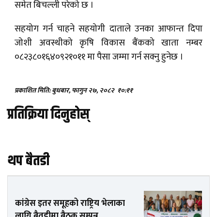
समेत बिचल्ली परेको छ ।
सहयोग गर्न चाहने सहयोगी दाताले उनका आफान्त दिपा
जोशी अवस्थीको कृषि विकास बैंकको खाता नम्बर
०८२३८०१६४०९२१०११ मा पैसा जम्मा गर्न सक्नु हुनेछ ।
प्रकाशित मिति: बुधबार, फागुन २७, २०८२
१०:११
प्रतिक्रिया दिनुहोस्
थप बैतडी
कांग्रेस इतर समूहको राष्ट्रिय भेलाका
लागि बैतडीमा बैठक सम्पन्न