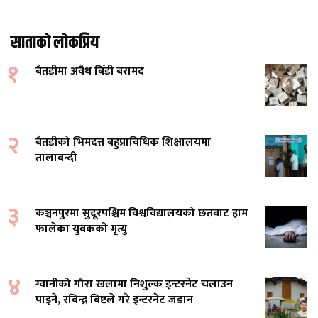
साताको लोकप्रिय
१
बैतडीमा अवैध बिँडी बरामद
२
बैतडीको भिमदत्त बहुप्राविधिक शिक्षालयमा
तालाबन्दी
३
कञ्चनपुरमा सुदूरपश्चिम विश्वविद्यालयको छतबाट हाम
फालेका युवकको मृत्यु
४
ग्वानीको गौरा खलामा निशुल्क इन्टरनेट चलाउन
पाइने, रविन्द्र बिष्टले गरे इन्टरनेट जडान