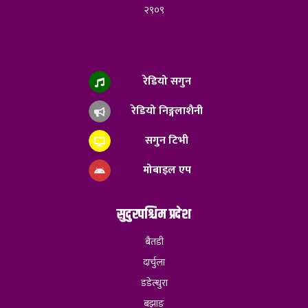
२९०९
रेडियो सगुन
रेडियो निङ्गलाशैनी
सगुन टिभी
मोबाइल एप
सुदुरपश्चिम प्रदेश
बैतडी
दार्चुला
डडेल्धुरा
बझाङ