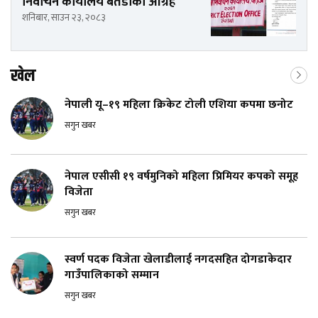
निर्वाचन कार्यालय बैतडीको आग्रह
शनिबार, साउन २३, २०८३
खेल
नेपाली यू–१९ महिला क्रिकेट टोली एशिया कपमा छनोट
सगुन खबर
नेपाल एसीसी १९ वर्षमुनिको महिला प्रिमियर कपको समूह
विजेता
सगुन खबर
स्वर्ण पदक विजेता खेलाडीलाई नगदसहित दोगडाकेदार
गाउँपालिकाको सम्मान
सगुन खबर