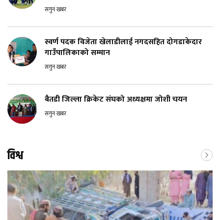
सगुन खबर
स्वर्ण पदक विजेता खेलाडीलाई नगदसहित दोगडाकेदार
गाउँपालिकाको सम्मान
सगुन खबर
बैतडी जिल्ला क्रिकेट संघको अध्यक्षमा जोशी चयन
सगुन खबर
विश्व