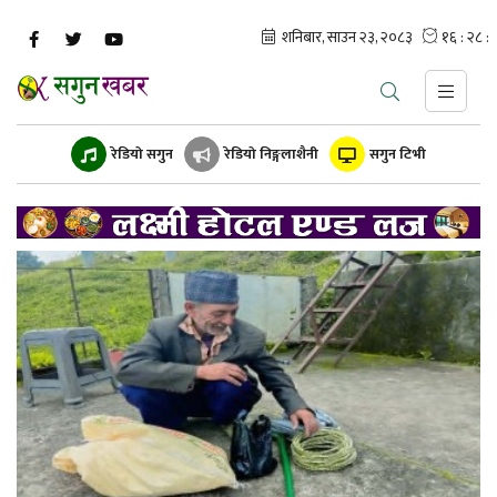
रेडियो सगुन
रेडियो निङ्गलाशैनी
सगुन टिभी