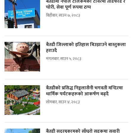
बैतडीमा नेपाल टेलिकमको टावरमा तोडफोड र
चोरी, सेवा पूर्ण रूपमा ठप्प
बिहीबार, साउन ७, २०८३
बैतडी जिल्लाको इतिहास बिउझाउने बास्तुकला
हराउदै
मंगलबार, साउन ५, २०८३
बैतडीको प्रसिद्ध निङ्गलासैनी भगवती मन्दिरमा
धार्मिक पर्यटकहरूको आकर्षण बढ्दै
सोमबार, साउन ४, २०८३
बैतडी सदरमुकामको साँघुरो सडकमा सवारी