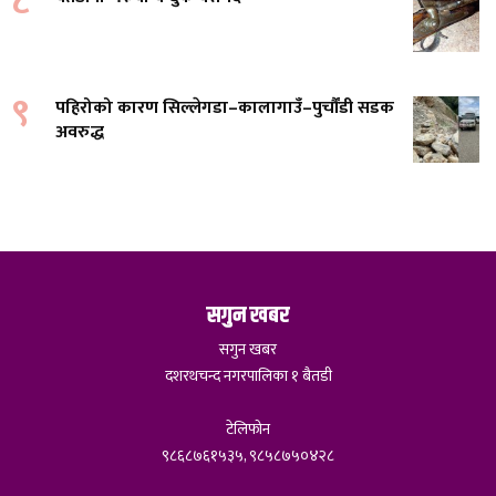
८
९
पहिरोको कारण सिल्लेगडा–कालागाउँ–पुर्चौंडी सडक
अवरुद्ध
सगुन खबर
सगुन खबर
दशरथचन्द नगरपालिका १ बैतडी
टेलिफोन
९८६८७६१५३५, ९८५८७५०४२८