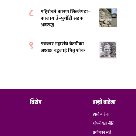
८
पहिरोको कारण सिल्लेगडा–
कालागाउँ–पुर्चौंडी सडक
अवरुद्ध
९
पत्रकार महासंघ बैतडीका
अध्यक्ष बडूलाई पितृ शोक
विशेष
हाम्रो बारेमा
हाम्रो बारेमा
गोपनीयता नीति
प्रयोगका सर्त