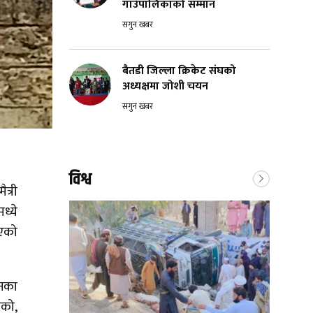
गाउँपालिकाको सम्मान
सगुन खबर
बैतडी जिल्ला क्रिकेट संघको
अध्यक्षमा जोशी चयन
सगुन खबर
विश्व
त्री
ध्ये
िएको
जनका
एको,