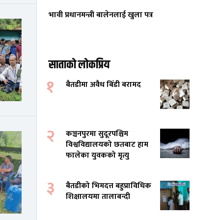
भावी प्रधानमन्त्री बालेनलाई खुला पत्र
साताको लोकप्रिय
१
बैतडीमा अवैध बिँडी बरामद
२
कञ्चनपुरमा सुदूरपश्चिम
विश्वविद्यालयको छतबाट हाम
फालेका युवकको मृत्यु
३
बैतडीको भिमदत्त बहुप्राविधिक
शिक्षालयमा तालाबन्दी