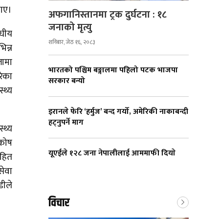
ताए।
अफगानिस्तानमा ट्रक दुर्घटना : १८
जनाको मृत्यु
ंघीय
शनिबार, जेठ १६, २०८३
िन्न
लामा
भारतको पश्चिम बङ्गालमा पहिलो पटक भाजपा
रेका
सरकार बन्यो
्थ्य
इरानले फेरि ‘हर्मुज’ बन्द गर्यो, अमेरिकी नाकाबन्दी
हट्नुपर्ने माग
्थ्य
 कोष
यूएईले १२८ जना नेपालीलाई आममाफी दियाे
सहित
सेवा
डीले
विचार