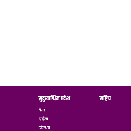
सुदुरपश्चिम प्रदेश
राष्ट्रिय
बैतडी
दार्चुला
डडेल्धुरा