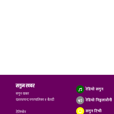
सगुन खबर
रेडियो सगुन
सगुन खबर
दशरथचन्द नगरपालिका १ बैतडी
रेडियो निङ्गलाशैनी
सगुन टिभी
टेलिफोन