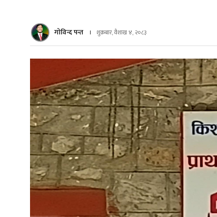
गोविन्द पन्त
शुक्रबार, वैशाख ४, २०८३