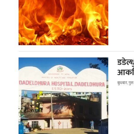
डडेल्
आकस्
बुधबार, पु