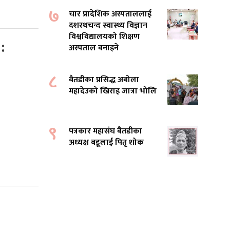
७
चार प्रादेशिक अस्पताललाई
दशरथचन्द स्वास्थ्य विज्ञान
विश्वविद्यालयको शिक्षण
:
अस्पताल बनाइने
८
बैतडीका प्रसिद्ध अबोला
महादेउको खिराइ जात्रा भोलि
९
पत्रकार महासंघ बैतडीका
अध्यक्ष बडूलाई पितृ शोक