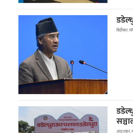
डडेल्
बिहीबार, म
डडेल्
सञ्च
आइतबार, म