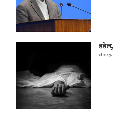
डडेल्
शनिबार, पु