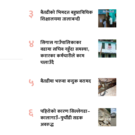
३
बैतडीको भिमदत्त बहुप्राविधिक
शिक्षालयमा तालाबन्दी
४
सिगास गाउँपालिकाका
वडामा सचिव नहुँदा समस्या,
करारका कर्मचारीले काम
चलाउँदै
५
बैतडीमा भरुवा बन्दुक बरामद
६
पहिरोको कारण सिल्लेगडा–
कालागाउँ–पुर्चौंडी सडक
अवरुद्ध