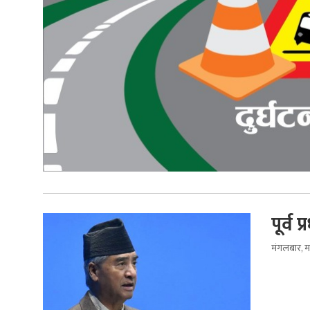
पूर्व
मंगलबार, म