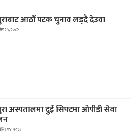
धुराबाट आठौं पटक चुनाव लड्दै देउवा
ंसिर २५, २०८२
धुरा अस्पतालमा दुई सिफ्टमा ओपीडी सेवा
ालन
ंसिर १४, २०८२