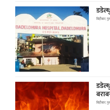
डडेल्
बिहीबार, प
डडेल
बराब
बिहीबार, प