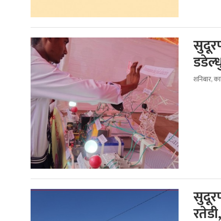
सुदूरप
डडेल्ध
शनिबार, का
सुदूर
रतेडी