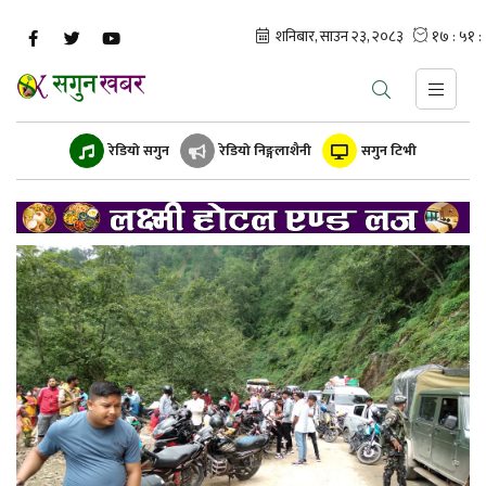
रेडियो सगुन
रेडियो निङ्गलाशैनी
सगुन टिभी