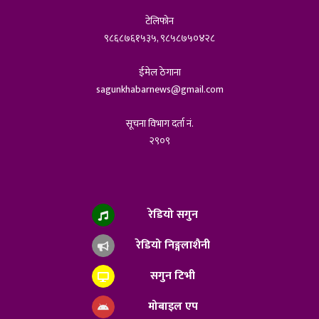
टेलिफोन
९८६८७६१५३५, ९८५८७५०४२८
ईमेल ठेगाना
sagunkhabarnews@gmail.com
सूचना विभाग दर्ता नं.
२९०९
रेडियो सगुन
रेडियो निङ्गलाशैनी
सगुन टिभी
मोबाइल एप