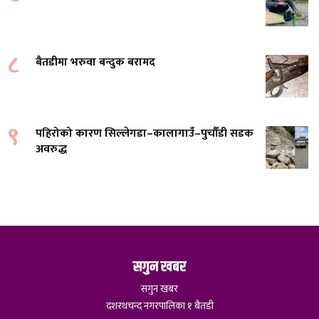
८
बैतडीमा भरुवा बन्दुक बरामद
९
पहिरोको कारण सिल्लेगडा–कालागाउँ–पुर्चौंडी सडक
अवरुद्ध
सगुन खबर
सगुन खबर
दशरथचन्द नगरपालिका १ बैतडी