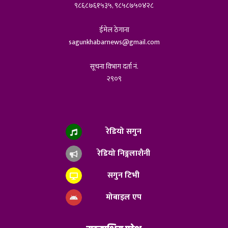
९८६८७६१५३५, ९८५८७५०४२८
ईमेल ठेगाना
sagunkhabarnews@gmail.com
सूचना विभाग दर्ता नं.
२९०९
रेडियो सगुन
रेडियो निङ्गलाशैनी
सगुन टिभी
मोबाइल एप