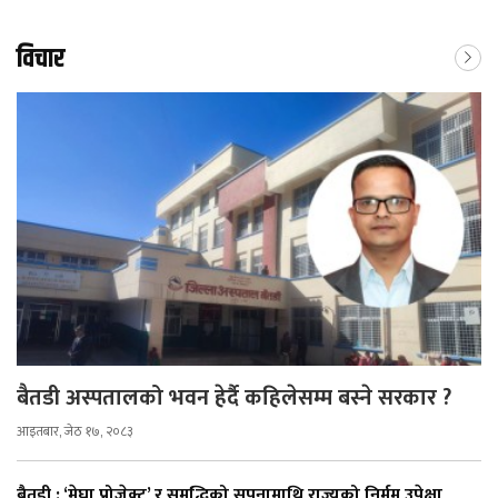
विचार
बैतडी अस्पतालको भवन हेर्दै कहिलेसम्म बस्ने सरकार ?
आइतबार, जेठ १७, २०८३
बैतडी : ‘मेघा प्रोजेक्ट’ र समृद्धिको सपनामाथि राज्यको निर्मम उपेक्षा