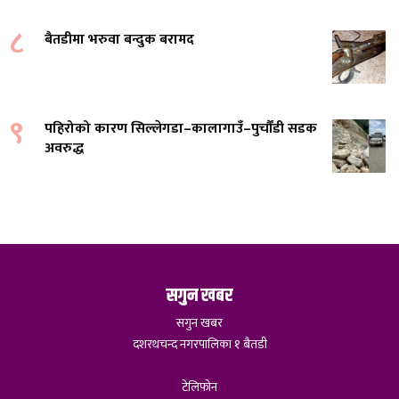
८
बैतडीमा भरुवा बन्दुक बरामद
९
पहिरोको कारण सिल्लेगडा–कालागाउँ–पुर्चौंडी सडक
अवरुद्ध
सगुन खबर
सगुन खबर
दशरथचन्द नगरपालिका १ बैतडी
टेलिफोन