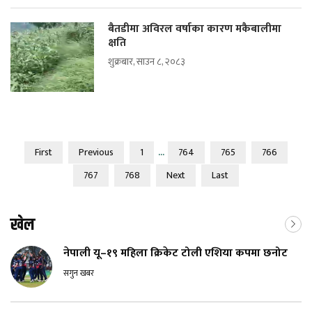
बैतडीमा अविरल वर्षाका कारण मकैबालीमा
क्षति
शुक्रबार, साउन ८, २०८३
...
First
Previous
1
764
765
766
767
768
Next
Last
खेल
नेपाली यू–१९ महिला क्रिकेट टोली एशिया कपमा छनोट
सगुन खबर