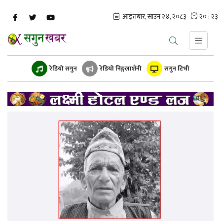
रेडियो सगुन
रेडियो निङ्गलाशैनी
सगुन टिभी