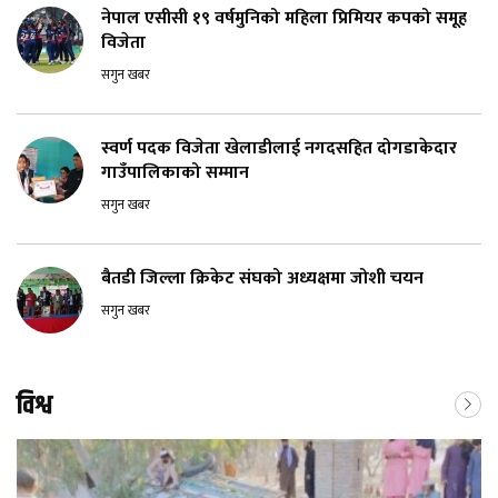
नेपाल एसीसी १९ वर्षमुनिको महिला प्रिमियर कपको समूह
विजेता
सगुन खबर
स्वर्ण पदक विजेता खेलाडीलाई नगदसहित दोगडाकेदार
गाउँपालिकाको सम्मान
सगुन खबर
बैतडी जिल्ला क्रिकेट संघको अध्यक्षमा जोशी चयन
सगुन खबर
विश्व