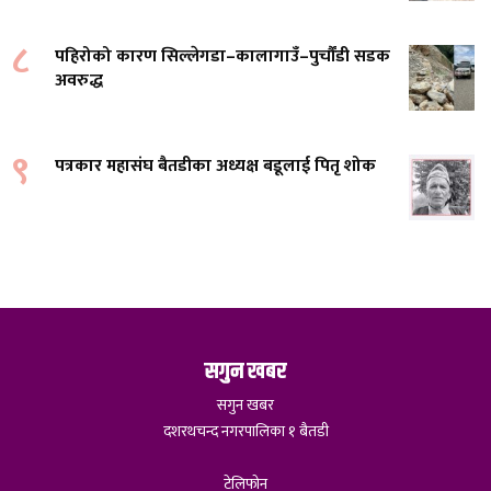
८
पहिरोको कारण सिल्लेगडा–कालागाउँ–पुर्चौंडी सडक
अवरुद्ध
९
पत्रकार महासंघ बैतडीका अध्यक्ष बडूलाई पितृ शोक
सगुन खबर
सगुन खबर
दशरथचन्द नगरपालिका १ बैतडी
टेलिफोन