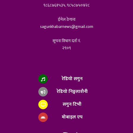
९८६८७६१५३५, ९८५८७५०४२८
ईमेल ठेगाना
sagunkhabarnews@gmail.com
सूचना विभाग दर्ता नं.
२९०९
रेडियो सगुन
रेडियो निङ्गलाशैनी
सगुन टिभी
मोबाइल एप