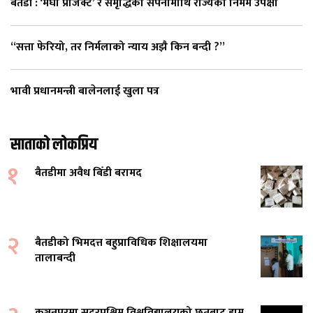
बैतडी : ‘मेघा प्रोजेक्ट’ र समृद्धिको सपनामाथि राज्यको निर्मम उपेक्षा
“सत्ता फेरियो, तर निर्मलाको न्याय अझै किन बन्दी ?”
भावी प्रधानमन्त्री बालेनलाई खुला पत्र
साताको लोकप्रिय
१
बैतडीमा अवैध बिँडी बरामद
२
बैतडीको भिमदत्त बहुप्राविधिक शिक्षालयमा
तालाबन्दी
कञ्चनपुरमा सुदूरपश्चिम विश्वविद्यालयको छतबाट हाम