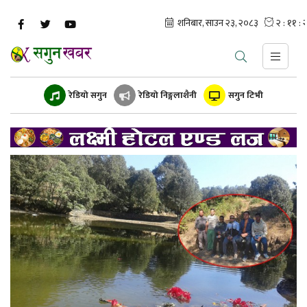
रेडियो सगुन
रेडियो निङ्गलाशैनी
सगुन टिभी