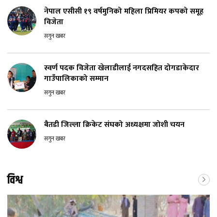
नेपाल एसीसी १९ वर्षमुनिको महिला प्रिमियर कपको समूह
विजेता
सगुन खबर
स्वर्ण पदक विजेता खेलाडीलाई नगदसहित दोगडाकेदार
गाउँपालिकाको सम्मान
सगुन खबर
बैतडी जिल्ला क्रिकेट संघको अध्यक्षमा जोशी चयन
सगुन खबर
विश्व