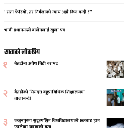
“सत्ता फेरियो, तर निर्मलाको न्याय अझै किन बन्दी ?”
भावी प्रधानमन्त्री बालेनलाई खुला पत्र
साताको लोकप्रिय
१
बैतडीमा अवैध बिँडी बरामद
२
बैतडीको भिमदत्त बहुप्राविधिक शिक्षालयमा
तालाबन्दी
३
कञ्चनपुरमा सुदूरपश्चिम विश्वविद्यालयको छतबाट हाम
फालेका युवकको मृत्यु