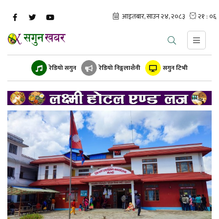
रेडियो सगुन
रेडियो निङ्गलाशैनी
सगुन टिभी