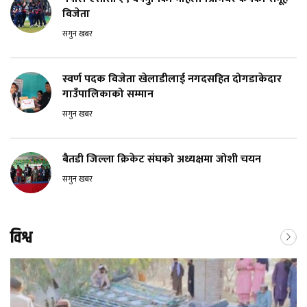
विजेता
सगुन खबर
स्वर्ण पदक विजेता खेलाडीलाई नगदसहित दोगडाकेदार
गाउँपालिकाको सम्मान
सगुन खबर
बैतडी जिल्ला क्रिकेट संघको अध्यक्षमा जोशी चयन
सगुन खबर
विश्व