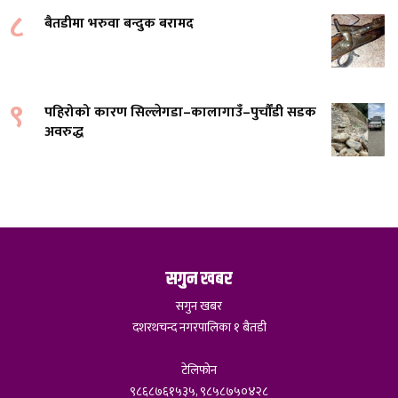
८
बैतडीमा भरुवा बन्दुक बरामद
९
पहिरोको कारण सिल्लेगडा–कालागाउँ–पुर्चौंडी सडक
अवरुद्ध
सगुन खबर
सगुन खबर
दशरथचन्द नगरपालिका १ बैतडी
टेलिफोन
९८६८७६१५३५, ९८५८७५०४२८