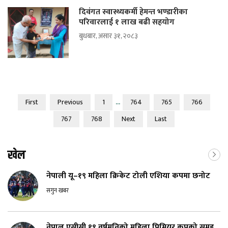
दिवंगत स्वास्थ्यकर्मी हेमन्त भण्डारीका
परिवारलाई १ लाख बढी सहयोग
बुधबार, असार ३१, २०८३
...
First
Previous
1
764
765
766
767
768
Next
Last
खेल
नेपाली यू–१९ महिला क्रिकेट टोली एशिया कपमा छनोट
सगुन खबर
नेपाल एसीसी १९ वर्षमुनिको महिला प्रिमियर कपको समूह