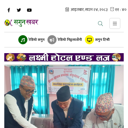
रेडियो सगुन
रेडियो निङ्गलाशैनी
सगुन टिभी