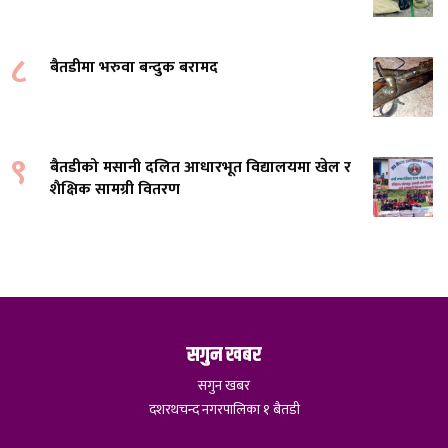
८
बैतडीमा भरुवा बन्दुक बरामद
९
बैतडीको मसानी दलित आधारभूत विद्यालयमा खेल र
शैक्षिक सामग्री वितरण
सगुन खबर
सगुन खबर
दशरथचन्द नगरपालिका १ बैतडी