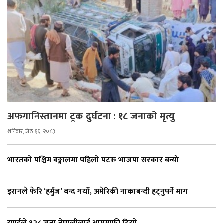
अफगानिस्तानमा ट्रक दुर्घटना : १८ जनाको मृत्यु
शनिबार, जेठ १६, २०८३
भारतको पश्चिम बङ्गालमा पहिलो पटक भाजपा सरकार बन्यो
इरानले फेरि ‘हर्मुज’ बन्द गर्यो, अमेरिकी नाकाबन्दी हट्नुपर्ने माग
यूएईले १२८ जना नेपालीलाई आममाफी दियाे