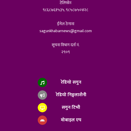
टेलिफोन
९८६८७६१५३५, ९८५८७५०४२८
ईमेल ठेगाना
sagunkhabarnews@gmail.com
सूचना विभाग दर्ता नं.
२९०९
रेडियो सगुन
रेडियो निङ्गलाशैनी
सगुन टिभी
मोबाइल एप