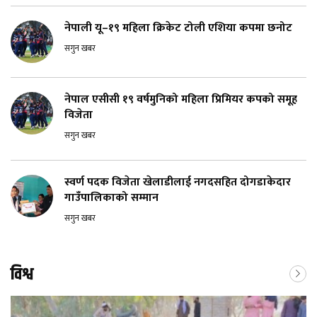
नेपाली यू–१९ महिला क्रिकेट टोली एशिया कपमा छनोट
सगुन खबर
नेपाल एसीसी १९ वर्षमुनिको महिला प्रिमियर कपको समूह
विजेता
सगुन खबर
स्वर्ण पदक विजेता खेलाडीलाई नगदसहित दोगडाकेदार
गाउँपालिकाको सम्मान
सगुन खबर
विश्व